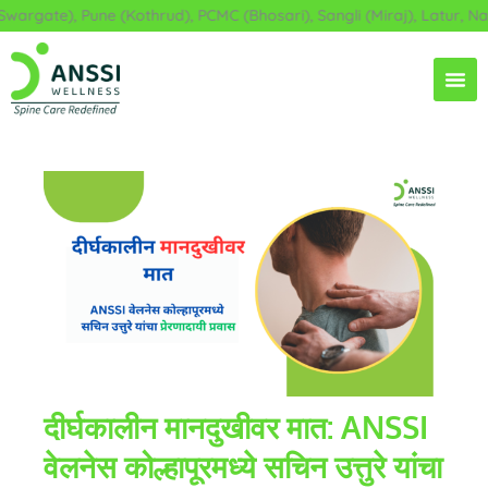
Skip
argate), Pune (Kothrud), PCMC (Bhosari), Sangli (Miraj), Latur, Na
to
content
दीर्घकालीन मानदुखीवर मात: ANSSI
वेलनेस कोल्हापूरमध्ये सचिन उत्तुरे यांचा