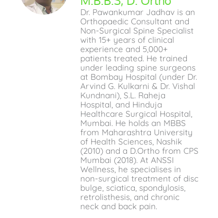
M.B.B.S, D. Ortho
Dr. Pawankumar Jadhav is an
Orthopaedic Consultant and
Non-Surgical Spine Specialist
with 15+ years of clinical
experience and 5,000+
patients treated. He trained
under leading spine surgeons
at Bombay Hospital (under Dr.
Arvind G. Kulkarni & Dr. Vishal
Kundnani), S.L. Raheja
Hospital, and Hinduja
Healthcare Surgical Hospital,
Mumbai. He holds an MBBS
from Maharashtra University
of Health Sciences, Nashik
(2010) and a D.Ortho from CPS
Mumbai (2018). At ANSSI
Wellness, he specialises in
non-surgical treatment of disc
bulge, sciatica, spondylosis,
retrolisthesis, and chronic
neck and back pain.