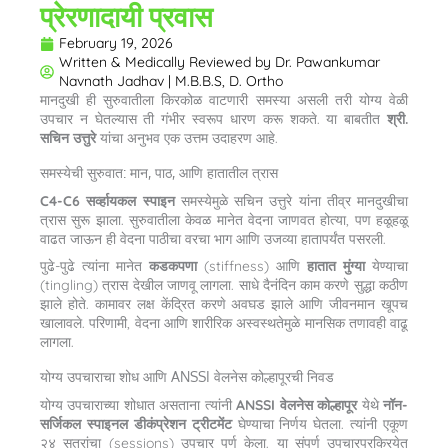
प्रेरणादायी प्रवास
February 19, 2026
Written & Medically Reviewed by
Dr. Pawankumar
Navnath Jadhav | M.B.B.S, D. Ortho
मानदुखी ही सुरुवातीला किरकोळ वाटणारी समस्या असली तरी योग्य वेळी
उपचार न घेतल्यास ती गंभीर स्वरूप धारण करू शकते. या बाबतीत
श्री.
सचिन उत्तुरे
यांचा अनुभव एक उत्तम उदाहरण आहे.
समस्येची सुरुवात: मान, पाठ, आणि हातातील त्रास
C4-C6 सर्व्हायकल स्पाइन
समस्येमुळे सचिन उत्तुरे यांना तीव्र मानदुखीचा
त्रास सुरू झाला. सुरुवातीला केवळ मानेत वेदना जाणवत होत्या, पण हळूहळू
वाढत जाऊन ही वेदना पाठीचा वरचा भाग आणि उजव्या हातापर्यंत पसरली.
पुढे-पुढे त्यांना मानेत
कडकपणा
(stiffness) आणि
हातात मुंग्या
येण्याचा
(tingling) त्रास देखील जाणवू लागला. साधे दैनंदिन काम करणे सुद्धा कठीण
झाले होते. कामावर लक्ष केंद्रित करणे अवघड झाले आणि जीवनमान खूपच
खालावले. परिणामी, वेदना आणि शारीरिक अस्वस्थतेमुळे मानसिक तणावही वाढू
लागला.
योग्य उपचाराचा शोध आणि ANSSI वेलनेस कोल्हापूरची निवड
योग्य उपचाराच्या शोधात असताना त्यांनी
ANSSI वेलनेस कोल्हापूर
येथे
नॉन-
सर्जिकल स्पाइनल डीकंप्रेशन ट्रीटमेंट
घेण्याचा निर्णय घेतला. त्यांनी एकूण
२४ सत्रांचा (sessions) उपचार पूर्ण केला. या संपूर्ण उपचारप्रक्रियेत