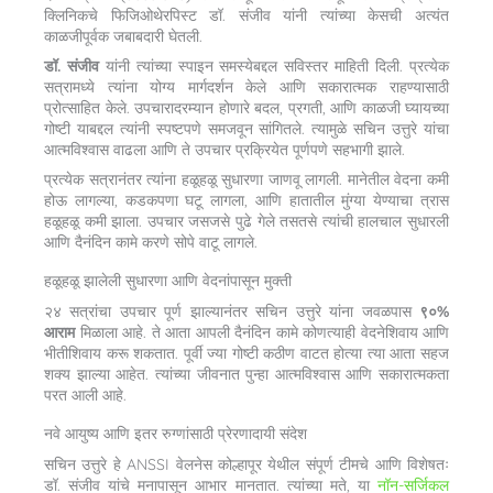
क्लिनिकचे फिजिओथेरपिस्ट डॉ. संजीव यांनी त्यांच्या केसची अत्यंत
काळजीपूर्वक जबाबदारी घेतली.
डॉ. संजीव
यांनी त्यांच्या स्पाइन समस्येबद्दल सविस्तर माहिती दिली. प्रत्येक
सत्रामध्ये त्यांना योग्य मार्गदर्शन केले आणि सकारात्मक राहण्यासाठी
प्रोत्साहित केले. उपचारादरम्यान होणारे बदल, प्रगती, आणि काळजी घ्यायच्या
गोष्टी याबद्दल त्यांनी स्पष्टपणे समजवून सांगितले. त्यामुळे सचिन उत्तुरे यांचा
आत्मविश्वास वाढला आणि ते उपचार प्रक्रियेत पूर्णपणे सहभागी झाले.
प्रत्येक सत्रानंतर त्यांना हळूहळू सुधारणा जाणवू लागली. मानेतील वेदना कमी
होऊ लागल्या, कडकपणा घटू लागला, आणि हातातील मुंग्या येण्याचा त्रास
हळूहळू कमी झाला. उपचार जसजसे पुढे गेले तसतसे त्यांची हालचाल सुधारली
आणि दैनंदिन कामे करणे सोपे वाटू लागले.
हळूहळू झालेली सुधारणा आणि वेदनांपासून मुक्ती
२४ सत्रांचा उपचार पूर्ण झाल्यानंतर सचिन उत्तुरे यांना जवळपास
९०%
आराम
मिळाला आहे. ते आता आपली दैनंदिन कामे कोणत्याही वेदनेशिवाय आणि
भीतीशिवाय करू शकतात. पूर्वी ज्या गोष्टी कठीण वाटत होत्या त्या आता सहज
शक्य झाल्या आहेत. त्यांच्या जीवनात पुन्हा आत्मविश्वास आणि सकारात्मकता
परत आली आहे.
नवे आयुष्य आणि इतर रुग्णांसाठी प्रेरणादायी संदेश
सचिन उत्तुरे हे ANSSI वेलनेस कोल्हापूर येथील संपूर्ण टीमचे आणि विशेषतः
डॉ. संजीव यांचे मनापासून आभार मानतात. त्यांच्या मते, या
नॉन-सर्जिकल