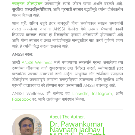
स्पाइनल डीकंप्रेशन
उपचारामुळे त्यांचे जीवन खऱ्या अर्थाने बदलले आहे.
सुरक्षित
,
शस्त्रक्रियेशिवाय
, आणि
प्रभावी उपचार
पद्धतीमुळे त्यांना दीर्घकालीन
आराम मिळाला आहे.
आज श्री. सचिन उत्तुरे इतर मानदुखी किंवा सर्व्हायकल स्पाइन समस्यांनी
त्रस्त असलेल्या रुग्णांना ANSSI वेलनेस येथे उपचार घेण्याची नक्की
शिफारस करतात. त्यांचा हा रिकव्हरीचा प्रवास अनेकांसाठी प्रेरणादायी आहे
आणि योग्य उपचार व तज्ज्ञ मार्गदर्शनामुळे मानदुखीवर मात करणे पूर्णपणे शक्य
आहे, हे त्यांनी सिद्ध करून दाखवले आहे.
ANSSI बद्दल:
आम्ही
ANSSI Wellness
मध्ये मणक्याच्या समस्यांने ग्रस्त असलेल्या त्या
रुग्णांच्या जीवनाचा दर्जा सुधारण्यावर लक्ष केंद्रित करतो, ज्यांच्यासाठी इतर
पारंपारिक उपचार अयशस्वी ठरले आहेत. आधुनिक नॉन-सर्जिकल स्पाइनल
डीकंप्रेशन उपचारांद्वारे रुग्णांना शस्त्रक्रिया टाळण्यास आणि सुरक्षित आणि
प्रभावी वातावरणात बरे होण्यास मदत करण्यासाठी ANSSI वचनबद्ध आहे.
ANSSI Wellness शी कनेक्ट व्हा
LinkedIn
,
Instagram
, आणि
Facebook
वर, आणि तज्ञांकडून मार्गदर्शन मिळवा.
Dr. Pawankumar
Navnath Jadhav |