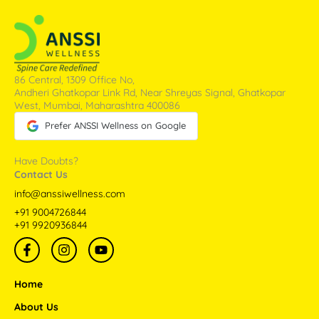
86 Central, 1309 Office No,
Andheri Ghatkopar Link Rd, Near Shreyas Signal, Ghatkopar
West, Mumbai, Maharashtra 400086
Prefer ANSSI Wellness on Google
Have Doubts?
Contact Us
info@anssiwellness.com
+91 9004726844
+91 9920936844
F
I
Y
a
n
o
c
s
u
e
t
t
Home
b
a
u
o
g
b
About Us