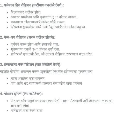
1. फ्लेक्स्ड हिप पोझिशन (कटीभाग वाकलेले ठेवणे):
बिछान्यावर पाठीवर झोपा.
आपल्या पार्श्वभाग आणि गुडघ्यांना ३०° कोनात वाकवा.
मणक्याला लांबवण्यासाठी मानेला थोडे वाकवा.
झोपताना गुडघ्यांच्या मध्ये उशी ठेवून पार्श्वभाग समांतर राहू द्या.
2. फेस-अप पोझिशन (सरळ पाठीवर झोपणे):
पूर्णपणे सरळ झोपा आणि छताकडे पाहा.
गुडघ्यांच्या खाली ३०° कोनात उशी ठेवा.
मानेखाली एक उशी ठेवा, जी तटस्थ पोझिशन राखण्यास मदत करेल.
3. इन्क्लाइन्ड बॅक पोझिशन (पाठ कललेली ठेवणे):
खालील गोष्टींचा अवलंबन करून झुकलेल्या स्थितीत झोपण्याचा प्रयत्न करा:
खाच असलेली उशी वापरून
पाय आणि धड यांच्यामध्ये हालवता येण्याजोगा पाया वापरून
4. पोटावर झोपणे (हिप सपोर्टसह):
पोटावर झोपण्यामुळे मणक्याला ताण येतो. मात्र, पोटाखाली उशी ठेवल्यास मणक्याचा
ताण कमी होतो.
मानेखाली उशी ठेवणे टाळा.