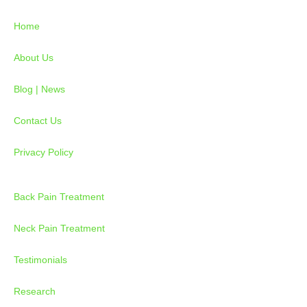
c
s
u
e
t
t
Home
b
a
u
o
g
b
About Us
o
r
e
k
a
Blog | News
-
m
Contact Us
f
Privacy Policy
Back Pain Treatment
Neck Pain Treatment
Testimonials
Research