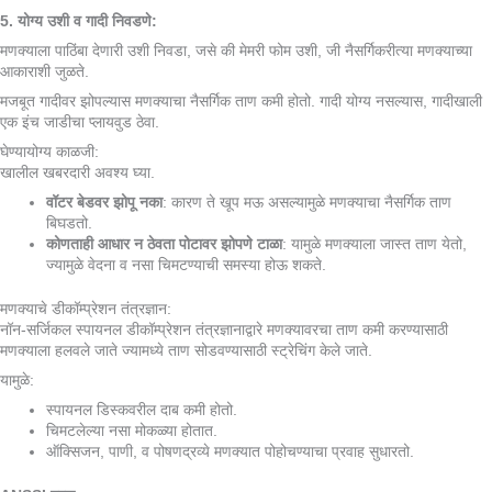
5. योग्य उशी व गादी निवडणे:
मणक्याला पाठिंबा देणारी उशी निवडा, जसे की मेमरी फोम उशी, जी नैसर्गिकरीत्या मणक्याच्या
आकाराशी जुळते.
मजबूत गादीवर झोपल्यास मणक्याचा नैसर्गिक ताण कमी होतो. गादी योग्य नसल्यास, गादीखाली
एक इंच जाडीचा प्लायवुड ठेवा.
घेण्यायोग्य काळजी:
खालील खबरदारी अवश्य घ्या.
वॉटर बेडवर झोपू नका
: कारण ते खूप मऊ असल्यामुळे मणक्याचा नैसर्गिक ताण
बिघडतो.
कोणताही आधार न ठेवता पोटावर झोपणे टाळा
: यामुळे मणक्याला जास्त ताण येतो,
ज्यामुळे वेदना व नसा चिमटण्याची समस्या होऊ शकते.
मणक्याचे डीकॉम्प्रेशन तंत्रज्ञान:
नॉन-सर्जिकल स्पायनल डीकॉम्प्रेशन तंत्रज्ञानाद्वारे मणक्यावरचा ताण कमी करण्यासाठी
मणक्याला हलवले जाते ज्यामध्ये ताण सोडवण्यासाठी स्ट्रेचिंग केले जाते.
यामुळे:
स्पायनल डिस्कवरील दाब कमी होतो.
चिमटलेल्या नसा मोकळ्या होतात.
ऑक्सिजन, पाणी, व पोषणद्रव्ये मणक्यात पोहोचण्याचा प्रवाह सुधारतो.