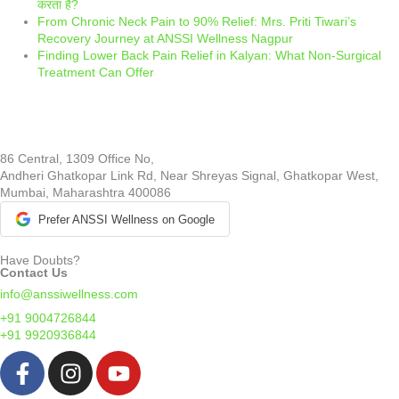
करता है?
From Chronic Neck Pain to 90% Relief: Mrs. Priti Tiwari’s
Recovery Journey at ANSSI Wellness Nagpur
Finding Lower Back Pain Relief in Kalyan: What Non-Surgical
Treatment Can Offer
86 Central, 1309 Office No,
Andheri Ghatkopar Link Rd, Near Shreyas Signal, Ghatkopar West,
Mumbai, Maharashtra 400086
Prefer ANSSI Wellness on Google
Have Doubts?
Contact Us
info@anssiwellness.com
+91 9004726844
+91 9920936844
F
I
Y
a
n
o