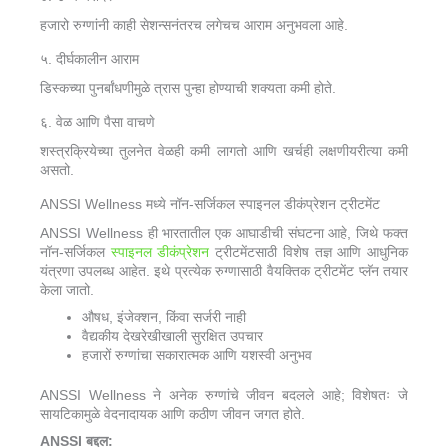
हजारो रुग्णांनी काही सेशन्सनंतरच लगेचच आराम अनुभवला आहे.
५. दीर्घकालीन आराम
डिस्कच्या पुनर्बांधणीमुळे त्रास पुन्हा होण्याची शक्यता कमी होते.
६. वेळ आणि पैसा वाचणे
शस्त्रक्रियेच्या तुलनेत वेळही कमी लागतो आणि खर्चही लक्षणीयरीत्या कमी
असतो.
ANSSI Wellness मध्ये नॉन-सर्जिकल स्पाइनल डीकंप्रेशन ट्रीटमेंट
ANSSI Wellness ही भारतातील एक आघाडीची संघटना आहे, जिथे फक्त
नॉन-सर्जिकल
स्पाइनल डीकंप्रेशन
ट्रीटमेंटसाठी विशेष तज्ञ आणि आधुनिक
यंत्रणा उपलब्ध आहेत. इथे प्रत्येक रुग्णासाठी वैयक्तिक ट्रीटमेंट प्लॅन तयार
केला जातो.
औषध, इंजेक्शन, किंवा सर्जरी नाही
वैद्यकीय देखरेखीखाली सुरक्षित उपचार
हजारों रुग्णांचा सकारात्मक आणि यशस्वी अनुभव
ANSSI Wellness ने अनेक रुग्णांचे जीवन बदलले आहे; विशेषतः जे
सायटिकामुळे वेदनादायक आणि कठीण जीवन जगत होते.
ANSSI बद्दल: