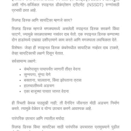
अशी नॉन-सर्जिकल स्पाइनल डीकंप्रेशन ट्रीटमेंट (NSSDT) रुग्णांसाठी
प्रभावी ठरत आहे.
स्लिप्ड डिस्क आणि सायटिका म्हणजे काय?
स्लिप्ड डिस्क म्हणजे मणक्यामध्ये असलेली स्पाइनल डिस्क सरकणे किंवा
फाटणे, ज्यामुळे जवळपासच्या नसांवर दाब येतो. एक स्पाइनल डिस्क कण्याच्या
दोन हाडांमध्ये एखाद्या उशीप्रमाणे काम करते आणि मणक्याला लवचिकता देते.
विशेषतः जेव्हा ही स्पाइनल डिस्क कंबरेमधील सायाटिक नर्व्हवर दाब टाकते,
तेव्हा सायटिकाची लक्षणे दिसून येतात.
सर्वसामान्य लक्षणे:
कंबरेपासून पायापर्यंत जाणारी तीव्र वेदना
सुन्नपणा, मुंग्या येणे
बसताना, चालताना, किंवा झोपताना त्रास
हालचालींमध्ये अडचण
एका बाजूच्या पायात जास्त वेदना
ही स्थिती केवळ पाठदुखी नाही; ती दैनंदिन जीवनात मोठी अडचण निर्माण
करते. त्यामुळे वेळेवर व योग्य उपचार करणे आवश्यक आहे.
पारंपरिक उपचार आणि त्यातील मर्यादा
स्लिप्ड डिस्क किंवा सायटिका साठी पारंपरिक उपचारात प्रामुख्याने पुढील