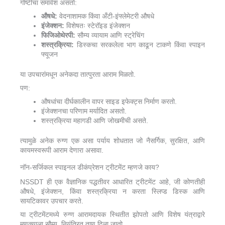
गोष्टींचा समावेश असतो:
औषधे:
वेदनाशामक किंवा अँटी-इंफ्लेमेटरी औषधे
इंजेक्शन:
विशेषतः स्टेरॉइड इंजेक्शन
फिजिओथेरपी:
सौम्य व्यायाम आणि स्ट्रेचिंग
शस्त्रक्रिया:
डिस्कचा सरकलेला भाग काढून टाकणे किंवा स्पाइन
फ्यूजन
या उपचारांमधून अनेकदा तात्पुरता आराम मिळतो.
पण:
औषधांचा दीर्घकालीन वापर साइड इफेक्ट्स निर्माण करतो.
इंजेक्शनचा परिणाम मर्यादित असतो.
शस्त्रक्रिया महागडी आणि जोखमीची असते.
त्यामुळे अनेक रुग्ण एक असा पर्याय शोधतात जो नैसर्गिक, सुरक्षित, आणि
कायमस्वरूपी आराम देणारा असावा.
नॉन-सर्जिकल स्पाइनल डीकंप्रेशन ट्रीटमेंट म्हणजे काय?
NSSDT ही एक वैज्ञानिक पद्धतीवर आधारित ट्रीटमेंट आहे, जी कोणतीही
औषधे, इंजेक्शन, किंवा शस्त्रक्रिया न करता स्लिप्ड डिस्क आणि
सायटिकावर उपचार करते.
या ट्रीटमेंटमध्ये रुग्ण आरामदायक स्थितीत झोपतो आणि विशेष यंत्राद्वारे
मणक्याला सौम्य, नियंत्रित ताण दिला जातो.