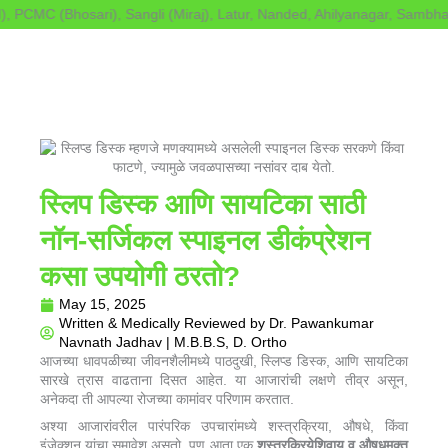
Skip
CMC (Bhosari), Sangli (Miraj), Latur, Nanded, Ahilyanagar, Sambhaji N
to
content
स्लिप डिस्क आणि सायटिका साठी
नॉन-सर्जिकल स्पाइनल डीकंप्रेशन
कसा उपयोगी ठरतो?
May 15, 2025
Written & Medically Reviewed by
Dr. Pawankumar
Navnath Jadhav | M.B.B.S, D. Ortho
आजच्या धावपळीच्या जीवनशैलीमध्ये पाठदुखी, स्लिप्ड डिस्क, आणि सायटिका
सारखे त्रास वाढताना दिसत आहेत. या आजारांची लक्षणे तीव्र असून,
अनेकदा ती आपल्या रोजच्या कामांवर परिणाम करतात.
अश्या आजारांवरील पारंपरिक उपचारांमध्ये शस्त्रक्रिया, औषधे, किंवा
इंजेक्शन यांचा समावेश असतो. पण आता एक
शस्त्रक्रियेशिवाय व औषधमुक्त