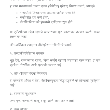
हा ताण मणक्यामध्ये उलटा दबाव (निगेटिव्ह प्रेशर) निर्माण करतो, ज्यामुळे:
सरकलेली डिस्क परत आपल्या जागेवर परत येते.
नर्व्हवरील दाब कमी होतो.
नैसर्गिकरित्या बरे होण्याची प्रक्रिया सुरू होते.
या ट्रीटमेंटचा उद्देश म्हणजे आजाराच्या मुळ कारणावर उपचार करणे, फक्त
लक्षणांवर नाही.
नॉन-सर्जिकल स्पाइनल डीकंप्रेशन ट्रीटमेंटचे फायदे
१. शस्त्रक्रियेशिवाय उपचार
भूल देणे, रुग्णालयात राहणे, किंवा सर्जरी यापैकी कशाचीही गरज नाही. हा एक
सुरक्षित, नैसर्गिक, आणि प्रभावी उपचार आहे.
२. औषधांशिवाय वेदना नियंत्रण
ही कोणतेही औषध न घेता, वैज्ञानिकदृष्ट्या सिद्ध पद्धतीने बरे होण्याची प्रक्रिया
आहे.
३. हालचाली सुधारतात
रुग्ण पुन्हा सहजपणे चालू, वाकू, आणि काम करू शकतो.
४. उच्च यशदर