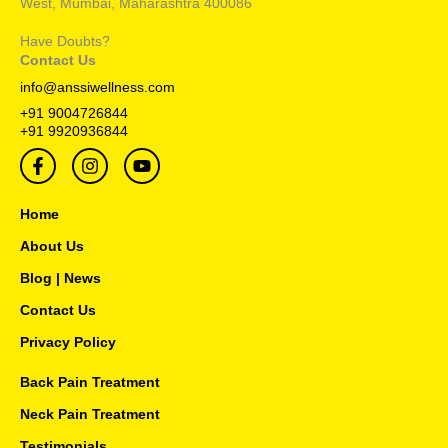
West, Mumbai, Maharashtra 400086
Have Doubts?
Contact Us
info@anssiwellness.com
+91 9004726844
+91 9920936844
F
I
Y
a
n
o
c
s
u
e
t
t
Home
b
a
u
o
g
b
About Us
o
r
e
Blog | News
k
a
-
m
Contact Us
f
Privacy Policy
Back Pain Treatment
Neck Pain Treatment
Testimonials