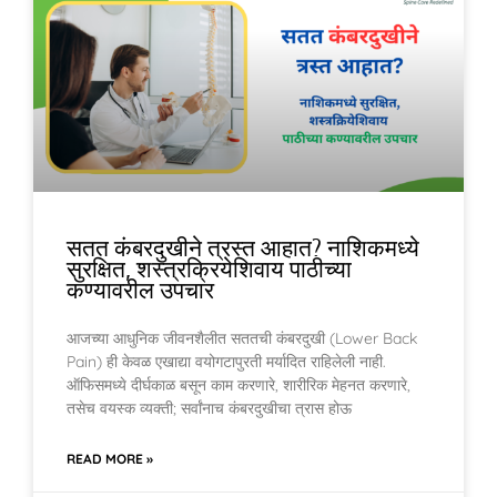
सतत कंबरदुखीने त्रस्त आहात? नाशिकमध्ये
सुरक्षित, शस्त्रक्रियेशिवाय पाठीच्या
कण्यावरील उपचार
आजच्या आधुनिक जीवनशैलीत सततची कंबरदुखी (Lower Back
Pain) ही केवळ एखाद्या वयोगटापुरती मर्यादित राहिलेली नाही.
ऑफिसमध्ये दीर्घकाळ बसून काम करणारे, शारीरिक मेहनत करणारे,
तसेच वयस्क व्यक्ती; सर्वांनाच कंबरदुखीचा त्रास होऊ
READ MORE »