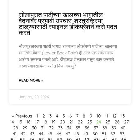
सोलापुरात पाठीच्या खालच्या भागातील
वेदनांवर प्रभावी उपचार: शस्त्रक्रिया
टाळण्यासाठी स्पाइनल डीकंप्रेशन कसे मदत
करते
सोलापूरसारख्या शहरी भागात राहणाऱ्या लोकांमध्ये पाठीच्या खालच्या
भागातील वेदना (Lower Back Pain) ही आज एक सर्वसामान्य
आरोग्य समस्या बनली आहे. दीर्घकाळ डेस्कवर बसून काम करणारे
तरुण व्यावसायिक असोत किंवा वयामुळे
READ MORE »
January 20, 2026
« Previous
1
2
3
4
5
6
7
8
9
10
11
12
13
14
15
16
17
18
19
20
21
22
23
24
25
26
27
28
29
30
31
32
33
34
35
36
37
38
39
40
41
42
43
44
45
46
47
48
49
50
51
52
53
54
55
56
57
58
59
60
61
62
63
64
65
66