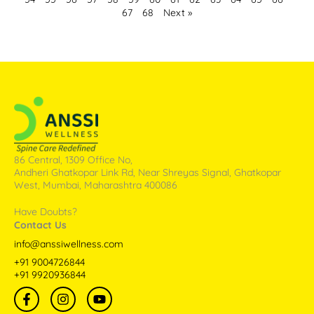
67
68
Next »
86 Central, 1309 Office No,
Andheri Ghatkopar Link Rd, Near Shreyas Signal, Ghatkopar
West, Mumbai, Maharashtra 400086
Have Doubts?
Contact Us
info@anssiwellness.com
+91 9004726844
+91 9920936844
F
I
Y
a
n
o