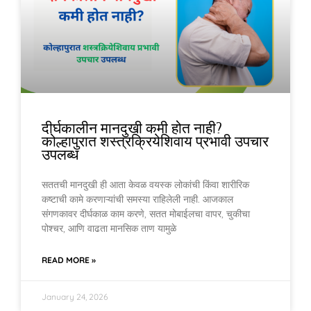
दीर्घकालीन मानदुखी कमी होत नाही?
कोल्हापुरात शस्त्रक्रियेशिवाय प्रभावी उपचार
उपलब्ध
सततची मानदुखी ही आता केवळ वयस्क लोकांची किंवा शारीरिक
कष्टाची कामे करणाऱ्यांची समस्या राहिलेली नाही. आजकाल
संगणकावर दीर्घकाळ काम करणे, सतत मोबाईलचा वापर, चुकीचा
पोश्चर, आणि वाढता मानसिक ताण यामुळे
READ MORE »
January 24, 2026